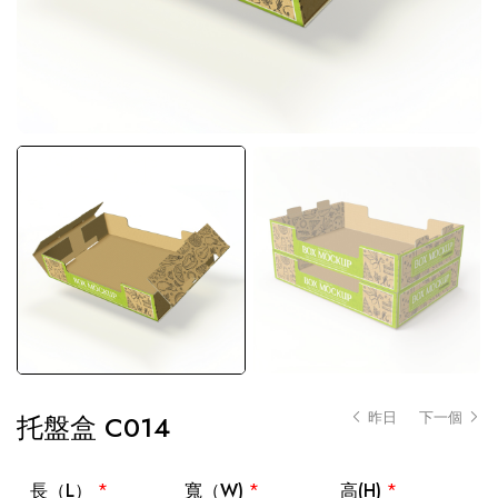
昨日
下一個
托盤盒 C014
長（L）
*
寬（W)
*
高(H)
*