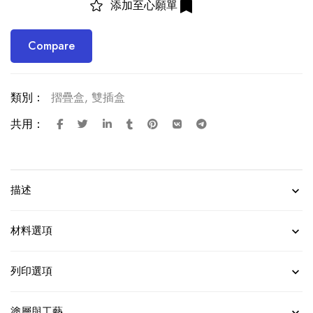
添加至心願單
Compare
類別：
摺疊盒
,
雙插盒
共用：
描述
材料選項
列印選項
塗層與工藝