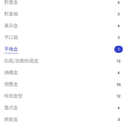
對蓋盒
4
對蓋箱
3
展示盒
4
平口箱
3
手挽盒
5
扣底/自動扣底盒
12
抽櫃盒
4
摺疊盒
36
特別盒型
12
盤式盒
4
精裝盒
5